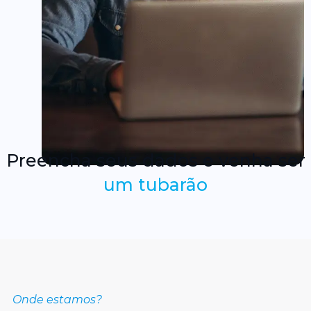
Preencha seus dados e venha ser
um tubarão
Onde estamos?