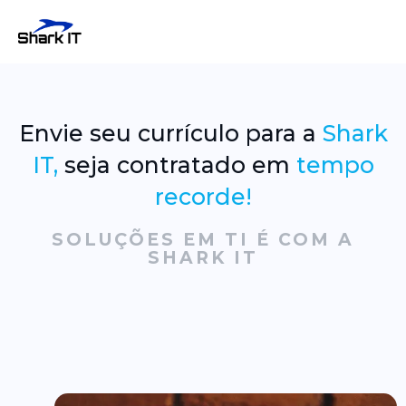
Envie seu currículo para a
Shark
IT,
seja contratado em
tempo
recorde!
SOLUÇÕES EM TI É COM A
SHARK IT